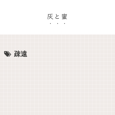
灰と蜜
疎遠