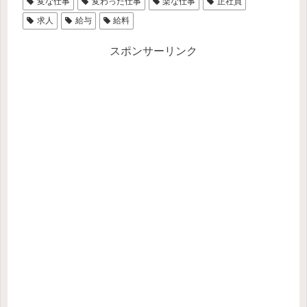
変な仕事
変わった仕事
楽な仕事
正社員
求人
給与
給料
スポンサーリンク