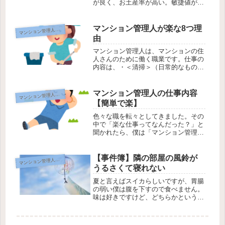
が良く、お土産率が高い。敏捷値が異
様に高く、エンカウントしてからのあ
いさつが早いじゅうにんさん。怒った
とき一番怖いけど、仲間になると強力
マンション管理人が楽な8つ理
ンション管理人のお仕事
マ
な助っ人だ。おじちゃん管理人が出勤
由
し...
マンション管理人は、マンションの住
人さんのために働く職業です。仕事の
内容は、・＜清掃＞（日常的なもの）
とマンション内の＜巡回＞・管理人室
で住人さんや来訪者の＜受付＞・工事
など業者さんの＜立ち合い＞・玄関や
マンション管理人の仕事内容
ンション管理人のお仕事
マ
廊下など照明の交換など簡単な＜管理
【簡単で楽】
＞...
色々な職を転々としてきました。その
中で「楽な仕事ってなんだった？」と
聞かれたら、僕は「マンション管理
人」と答えます。なぜかというと、特
別な技術を求められることはありませ
んし、何より人間関係に疲れることが
【事件簿】隣の部屋の風鈴が
ンション管理人のお仕事
マ
ないからです。僕のような＜人間嫌い
うるさくて寝れない
＞で...
夏と言えばスイカらしいですが、胃腸
の弱い僕は腹を下すので食べません。
味は好きですけど、どちらかというと
メロン派です。僕のことはともかくと
して、高温多湿の暑さは昔から日本人
をおおいに苦しめたようで、クーラー