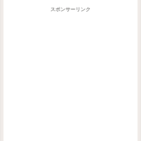
のない時代は「こうなったら音で涼む
し...
スポンサーリンク