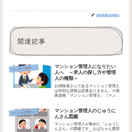
gedokuneko
関連記事
マンション管理人になりたい
ンション管理人のお仕事
マ
人へ ～求人の探し方や管理
人の種類～
お掃除屋さんであるマンション管理人
は特別な資格は必要ありません。※国
家資格「マンション管理士」（マンシ
ョンコンサルタント）とは別物です。
「おはようございます」「こんにち
は」や「今日は良い天気ですね」「そ
マンション管理人のじゅうに
ンション管理人のお仕事
マ
うですね」程度の必要最低限のコミュ
んさん図鑑
ニケ...
マンション管理人が集めた『じゅうに
んさん』の図鑑です。おばちゃん愛想